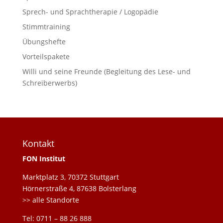
Sprech- und Sprachtherapie / Logopädie
Stimmtraining
Übungshefte
Vorteilspakete
Willi und seine Freunde (Begleitung des Lese- und
Schreiberwerbs)
Kontakt
FON Institut
Marktplatz 3, 70372 Stuttgart
Hörnerstraße 4, 87638 Bolsterlang
>> alle Standorte
Tel: 0711 – 88 26 888