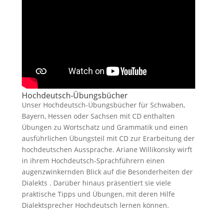
Hochdeutsch-Übungsbücher
Unser Hochdeutsch-Übungsbücher für Schwaben,
Bayern, Hessen oder Sachsen mit CD enthalten
Übungen zu Wortschatz und Grammatik und einen
ausführlichen Übungsteil mit CD zur Erarbeitung der
hochdeutschen Aussprache. Ariane Willikonsky wirft
in ihrem Hochdeutsch-Sprachführern einen
augenzwinkernden Blick auf die Besonderheiten der
Dialekts . Darüber hinaus präsentiert sie viele
praktische Tipps und Übungen, mit deren Hilfe
Dialektsprecher Hochdeutsch lernen können.