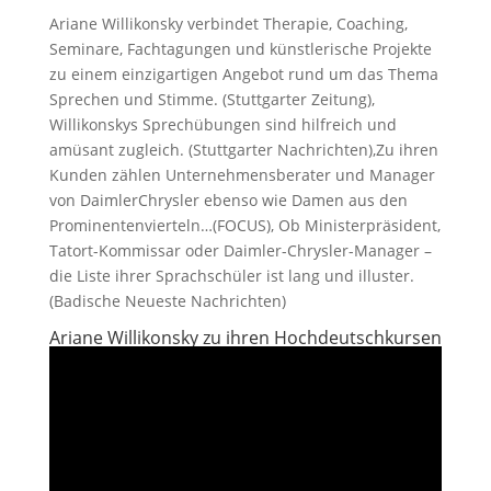
Ariane Willikonsky verbindet Therapie, Coaching,
Seminare, Fachtagungen und künstlerische Projekte
zu einem einzigartigen Angebot rund um das Thema
Sprechen und Stimme. (Stuttgarter Zeitung),
Willikonskys Sprechübungen sind hilfreich und
amüsant zugleich. (Stuttgarter Nachrichten),Zu ihren
Kunden zählen Unternehmensberater und Manager
von DaimlerChrysler ebenso wie Damen aus den
Prominentenvierteln…(FOCUS), Ob Ministerpräsident,
Tatort-Kommissar oder Daimler-Chrysler-Manager –
die Liste ihrer Sprachschüler ist lang und illuster.
(Badische Neueste Nachrichten)
Ariane Willikonsky zu ihren Hochdeutschkursen