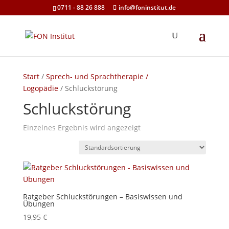
0711 - 88 26 888
info@foninstitut.de
Start
/
Sprech- und Sprachtherapie /
Logopädie
/ Schluckstörung
Schluckstörung
Einzelnes Ergebnis wird angezeigt
Ratgeber Schluckstörungen – Basiswissen und
Übungen
19,95
€