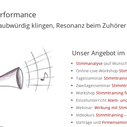
erformance
 glaubwürdig klingen, Resonanz beim Zuhöre
Unser Angebot im 
Stimmanalyse
(auf Wunsch
Online-Live-Workshop
Sti
Tagesseminar
Stimmtraini
Zweitagesseminar
Stimmtr
Workshop
Stimmtraining fü
Einzelunterricht
Atem- und
Webinar:
Wirkung mit Sti
Videokurs
Stimmtraining –
Vorträge und
Firmensemi