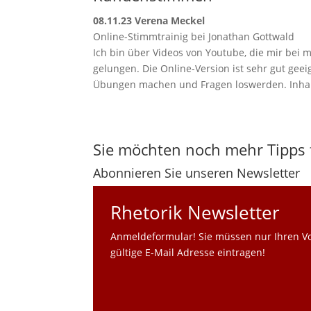
08.11.23 Verena Meckel
Online-Stimmtrainig bei Jonathan Gottwald
Ich bin über Videos von Youtube, die mir bei
gelungen. Die Online-Version ist sehr gut geei
Übungen machen und Fragen loswerden. Inhalt
Sie möchten noch mehr Tipps 
Abonnieren Sie unseren Newsletter
Rhetorik Newsletter
Anmeldeformular! Sie müssen nur Ihren V
gültige E-Mail Adresse eintragen!