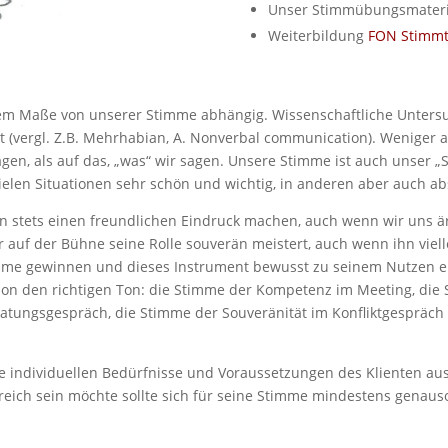
Unser Stimmübungsmater
Weiterbildung
FON Stimmtr
em Maße von unserer Stimme abhängig. Wissenschaftliche Unters
(vergl. Z.B. Mehrhabian, A. Nonverbal communication). Weniger al
agen, als auf das, „was“ wir sagen. Unsere Stimme ist auch unser 
ielen Situationen sehr schön und wichtig, in anderen aber auch a
n stets einen freundlichen Eindruck machen, auch wenn wir uns är
r auf der Bühne seine Rolle souverän meistert, auch wenn ihn viell
imme gewinnen und dieses Instrument bewusst zu seinem Nutzen ein
uation den richtigen Ton: die Stimme der Kompetenz im Meeting, di
atungsgespräch, die Stimme der Souveränität im Konfliktgespräch
ie individuellen Bedürfnisse und Voraussetzungen des Klienten au
lgreich sein möchte sollte sich für seine Stimme mindestens genauso