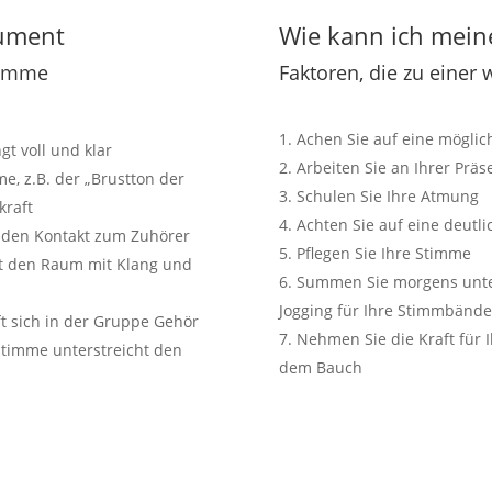
rument
Wie kann ich mein
timme
Faktoren, die zu einer
Achen Sie auf eine möglic
gt voll und klar
Arbeiten Sie an Ihrer Präs
e, z.B. der „Brustton der
Schulen Sie Ihre Atmung
kraft
Achten Sie auf eine deutli
t den Kontakt zum Zuhörer
Pflegen Sie Ihre Stimme
lt den Raum mit Klang und
Summen Sie morgens unter
Jogging für Ihre Stimmbände
ft sich in der Gruppe Gehör
Nehmen Sie die Kraft für 
stimme unterstreicht den
dem Bauch