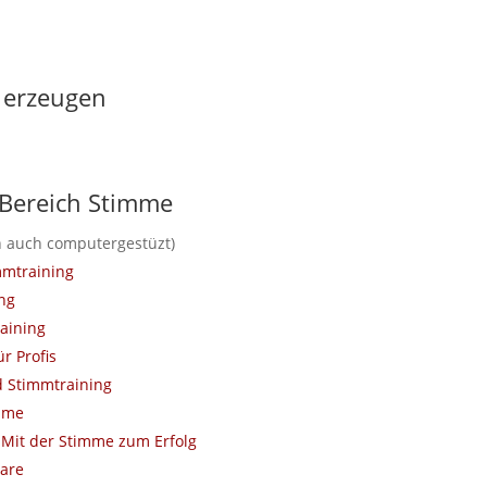
r erzeugen
Bereich Stimme
 auch computergestüzt)
mmtraining
ng
aining
r Profis
 Stimmtraining
mme
 Mit der Stimme zum Erfolg
nare