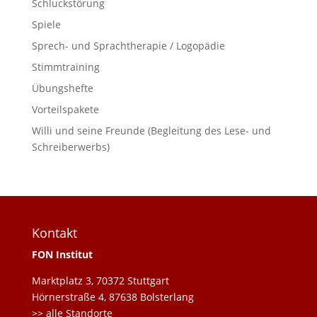
Schluckstörung
Spiele
Sprech- und Sprachtherapie / Logopädie
Stimmtraining
Übungshefte
Vorteilspakete
Willi und seine Freunde (Begleitung des Lese- und
Schreiberwerbs)
Kontakt
FON Institut
Marktplatz 3, 70372 Stuttgart
Hörnerstraße 4, 87638 Bolsterlang
>> alle Standorte