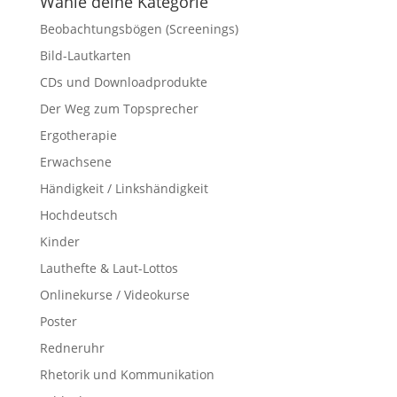
Wähle deine Kategorie
e
Beobachtungsbögen (Screenings)
Bild-Lautkarten
CDs und Downloadprodukte
Der Weg zum Topsprecher
Ergotherapie
Erwachsene
Händigkeit / Linkshändigkeit
Hochdeutsch
Kinder
Lauthefte & Laut-Lottos
Onlinekurse / Videokurse
Poster
Redneruhr
Rhetorik und Kommunikation