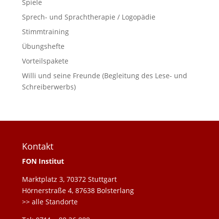
Spiele
Sprech- und Sprachtherapie / Logopädie
Stimmtraining
Übungshefte
Vorteilspakete
Willi und seine Freunde (Begleitung des Lese- und
Schreiberwerbs)
Kontakt
FON Institut
Marktplatz 3, 70372 Stuttgart
Hörnerstraße 4, 87638 Bolsterlang
>> alle Standorte