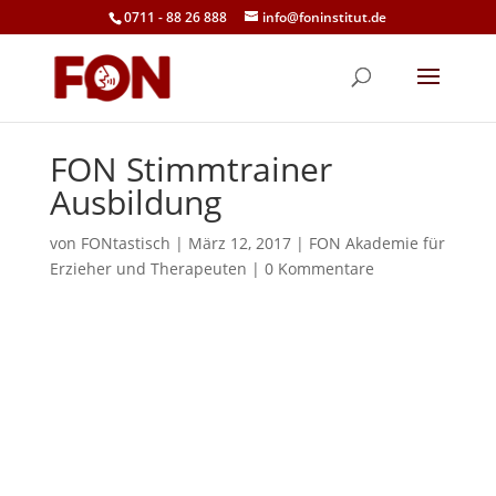
0711 - 88 26 888
info@foninstitut.de
FON Stimmtrainer
Ausbildung
von
FONtastisch
|
März 12, 2017
|
FON Akademie für
Erzieher und Therapeuten
|
0 Kommentare