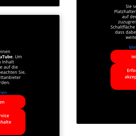
Sie 
Platzhalte
auf de
zuzugreif
Schaltfläche
dass dabe
weit
Meh
einen
uTube
. Um
In
 Inhalt
ie auf die
Erfo
beachten Sie,
akzep
ttanbieter
rden.
nen
ren
rvice
nhalte