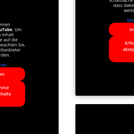
Schaltfläche
dass dabe
weit
Meh
einen
uTube
. Um
In
 Inhalt
ie auf die
Erfo
beachten Sie,
akzep
ttanbieter
rden.
nen
ren
rvice
nhalte