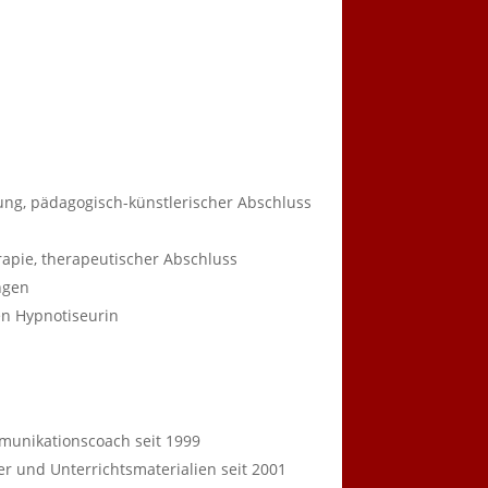
ng, pädagogisch-künstlerischer Abschluss
pie, therapeutischer Abschluss
ngen
ten Hypnotiseurin
munikationscoach seit 1999
r und Unterrichtsmaterialien seit 2001