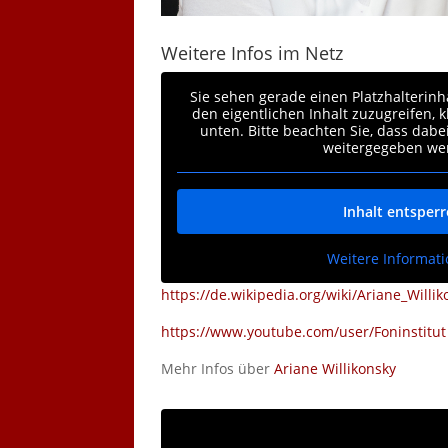
Weitere Infos im Netz
Sie sehen gerade einen Platzhalterinh
den eigentlichen Inhalt zuzugreifen, k
unten. Bitte beachten Sie, dass dabe
weitergegeben we
Inhalt entsper
Weitere Informat
https://de.wikipedia.org/wiki/Ariane_Willi
https://www.youtube.com/user/Foninstitut
Mehr Infos über
Ariane Willikonsky