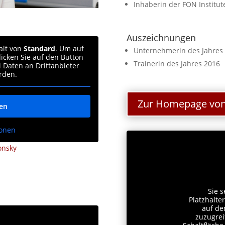
Inhaberin der FON Institut
Auszeichnungen
alt von
Standard
. Um auf
Unternehmerin des Jahres
licken Sie auf den Button
Trainerin des Jahres 2016
i Daten an Drittanbieter
rden.
Zur Homepage von 
ren
ionen
konsky
Sie 
Platzhalte
auf de
zuzugreif