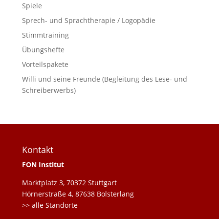
Spiele
Sprech- und Sprachtherapie / Logopädie
Stimmtraining
Übungshefte
Vorteilspakete
Willi und seine Freunde (Begleitung des Lese- und
Schreiberwerbs)
Kontakt
FON Institut
Marktplatz 3, 70372 Stuttgart
Hörnerstraße 4, 87638 Bolsterlang
>> alle Standorte