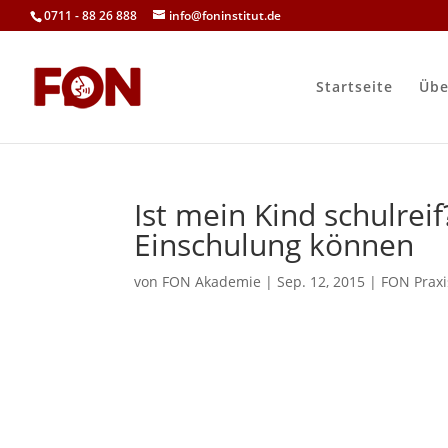
0711 - 88 26 888
info@foninstitut.de
Startseite
Übe
Ist mein Kind schulreif
Einschulung können
von
FON Akademie
|
Sep. 12, 2015
|
FON Praxi