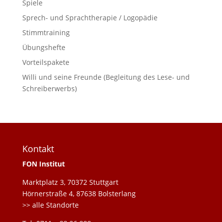
Spiele
Sprech- und Sprachtherapie / Logopädie
Stimmtraining
Übungshefte
Vorteilspakete
Willi und seine Freunde (Begleitung des Lese- und
Schreiberwerbs)
Kontakt
FON Institut
Marktplatz 3, 70372 Stuttgart
Hörnerstraße 4, 87638 Bolsterlang
>> alle Standorte