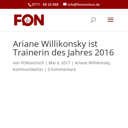
0711 - 88 26 888
info@foninstitut.de
Ariane Willikonsky ist
Trainerin des Jahres 2016
von
FONtastisch
|
Mai 6, 2017
|
Ariane Willikonsky
,
Kommunikation
|
0 Kommentare