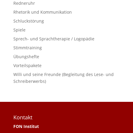
Redneruhr
Rhetorik und Kommunikation
Schluckstörung
Spiele
Sprech- und Sprachtherapie / Logopädie
Stimmtraining
Übungshefte
Vorteilspakete
Willi und seine Freunde (Begleitung des Lese- und
Schreiberwerbs)
Kontakt
FON Institut