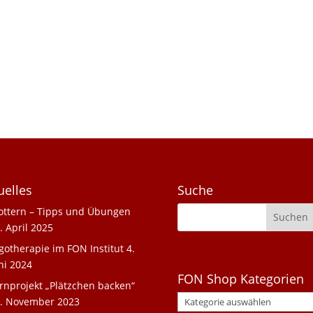
uelles
Suche
ottern – Tipps und Übungen
. April 2025
gotherapie im FON Institut
4.
ni 2024
FON Shop Kategorien
rnprojekt „Plätzchen backen“
. November 2023