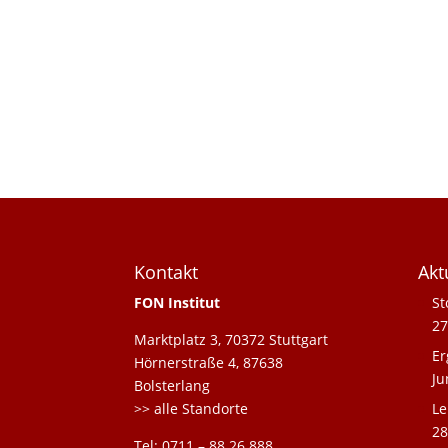
Kontakt
Akt
FON Institut
St
27
Marktplatz 3, 70372 Stuttgart
Er
Hörnerstraße 4, 87638
Ju
Bolsterlang
>> alle Standorte
Le
28
Tel: 0711 – 88 26 888