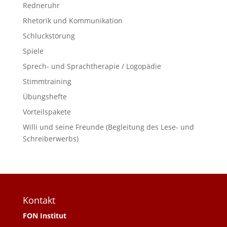
Redneruhr
Rhetorik und Kommunikation
Schluckstörung
Spiele
Sprech- und Sprachtherapie / Logopädie
Stimmtraining
Übungshefte
Vorteilspakete
Willi und seine Freunde (Begleitung des Lese- und
Schreiberwerbs)
Kontakt
FON Institut