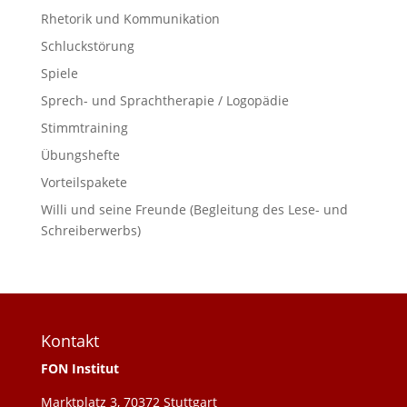
Rhetorik und Kommunikation
Schluckstörung
Spiele
Sprech- und Sprachtherapie / Logopädie
Stimmtraining
Übungshefte
Vorteilspakete
Willi und seine Freunde (Begleitung des Lese- und
Schreiberwerbs)
Kontakt
FON Institut
Marktplatz 3, 70372 Stuttgart