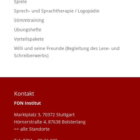
Spiele
Sprech- und Sprachtherapie / Logopädie
Stimmtraining
Übungshefte
Vorteilspakete
Willi und seine Freunde (Begleitung des Lese- und
Schreiberwerbs)
Kontakt
FON Institut
Marktplatz 3, 70372 Stuttgart
Hörnerstraße 4, 87638 Bolsterlang
>> alle Standorte