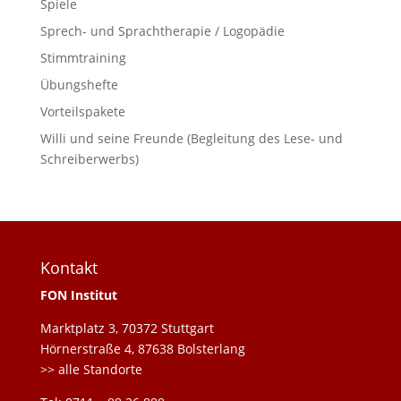
Spiele
Sprech- und Sprachtherapie / Logopädie
Stimmtraining
Übungshefte
Vorteilspakete
Willi und seine Freunde (Begleitung des Lese- und
Schreiberwerbs)
Kontakt
FON Institut
Marktplatz 3, 70372 Stuttgart
Hörnerstraße 4, 87638 Bolsterlang
>> alle Standorte