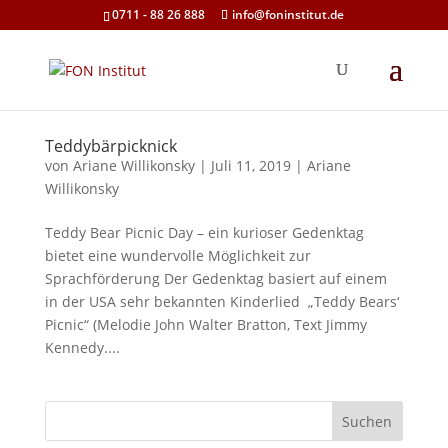
0711 - 88 26 888
info@foninstitut.de
Teddybärpicknick
von
Ariane Willikonsky
|
Juli 11, 2019
|
Ariane
Willikonsky
Teddy Bear Picnic Day – ein kurioser Gedenktag
bietet eine wundervolle Möglichkeit zur
Sprachförderung Der Gedenktag basiert auf einem
in der USA sehr bekannten Kinderlied „Teddy Bears‘
Picnic“ (Melodie John Walter Bratton, Text Jimmy
Kennedy....