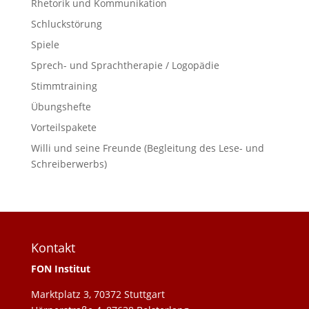
Rhetorik und Kommunikation
Schluckstörung
Spiele
Sprech- und Sprachtherapie / Logopädie
Stimmtraining
Übungshefte
Vorteilspakete
Willi und seine Freunde (Begleitung des Lese- und
Schreiberwerbs)
Kontakt
FON Institut
Marktplatz 3, 70372 Stuttgart