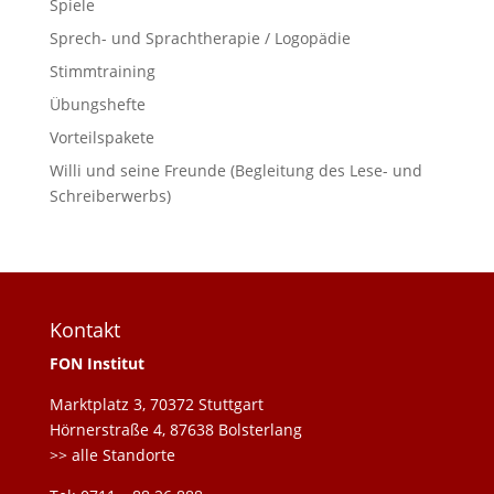
Spiele
Sprech- und Sprachtherapie / Logopädie
Stimmtraining
Übungshefte
Vorteilspakete
Willi und seine Freunde (Begleitung des Lese- und
Schreiberwerbs)
Kontakt
FON Institut
Marktplatz 3, 70372 Stuttgart
Hörnerstraße 4, 87638 Bolsterlang
>> alle Standorte