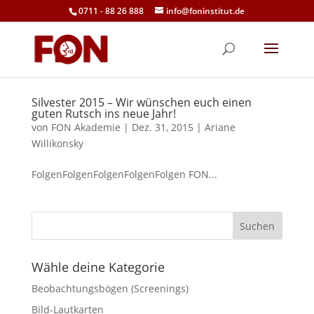
0711 - 88 26 888
info@foninstitut.de
Silvester 2015 – Wir wünschen euch einen
guten Rutsch ins neue Jahr!
von
FON Akademie
|
Dez. 31, 2015
|
Ariane
Willikonsky
FolgenFolgenFolgenFolgenFolgen FON...
Wähle deine Kategorie
Beobachtungsbögen (Screenings)
Bild-Lautkarten