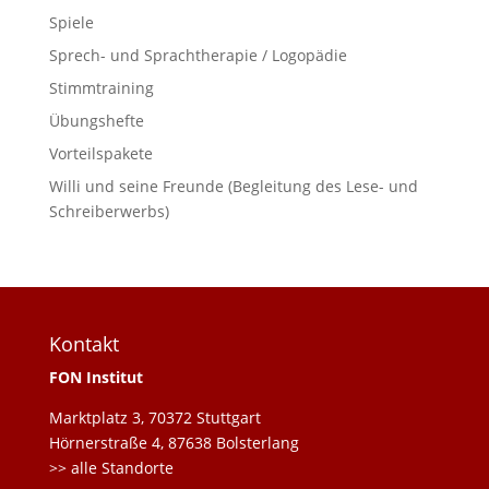
Spiele
Sprech- und Sprachtherapie / Logopädie
Stimmtraining
Übungshefte
Vorteilspakete
Willi und seine Freunde (Begleitung des Lese- und
Schreiberwerbs)
Kontakt
FON Institut
Marktplatz 3, 70372 Stuttgart
Hörnerstraße 4, 87638 Bolsterlang
>> alle Standorte