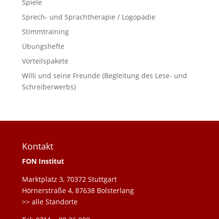
Spiele
Sprech- und Sprachtherapie / Logopädie
Stimmtraining
Übungshefte
Vorteilspakete
Willi und seine Freunde (Begleitung des Lese- und
Schreiberwerbs)
Kontakt
FON Institut
Marktplatz 3, 70372 Stuttgart
Hörnerstraße 4, 87638 Bolsterlang
>> alle Standorte