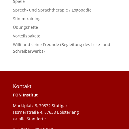
Spiele
Sprech- und Sprachtherapie / Logopädie
Stimmtraining
Übungshefte
Vorteilspakete
Willi und seine Freunde (Begleitung des Lese- und
Schreiberwerbs)
Kontakt
FON Institut
Marktplatz 3, 70372 Stuttgart
Hörnerstraße 4, 87638 Bolsterlang
>> alle Standorte