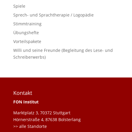
Spiele
Sprech- und Sprachtherapie / Logopädie
Stimmtraining
Übungshefte
Vorteilspakete
Willi und seine Freunde (Begleitung des Lese- und
Schreiberwerbs)
Kontakt
FON Institut
Marktplatz 3, 70372 Stuttgart
Hörnerstraße 4, 87638 Bolsterlang
>> alle Standorte