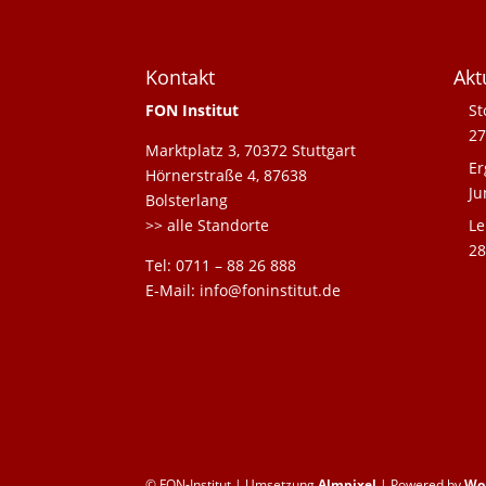
Kontakt
Akt
FON Institut
St
27
Marktplatz 3, 70372 Stuttgart
Er
Hörnerstraße 4, 87638
Ju
Bolsterlang
>> alle Standorte
Le
28
Tel: 0711 – 88 26 888
E-Mail: info@foninstitut.de
© FON-Institut | Umsetzung
Almpixel
| Powered by
Wo