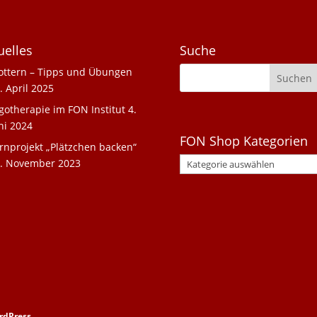
uelles
Suche
ottern – Tipps und Übungen
. April 2025
gotherapie im FON Institut
4.
ni 2024
FON Shop Kategorien
rnprojekt „Plätzchen backen“
. November 2023
rdPress