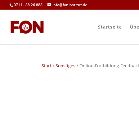
0711 - 88 26 888
info@foninstitut.de
Startseite
Übe
Start
/
Sonstiges
/ Online-Fortbildung Feedbac