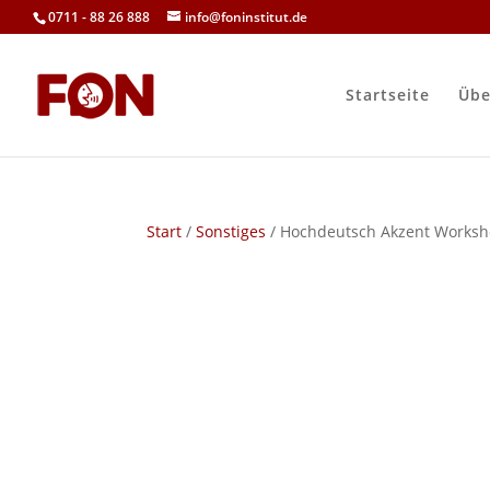
0711 - 88 26 888
info@foninstitut.de
Startseite
Übe
Start
/
Sonstiges
/ Hochdeutsch Akzent Works