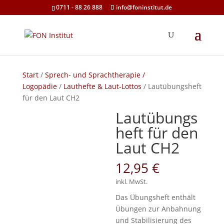
0711 - 88 26 888
info@foninstitut.de
Start
/
Sprech- und Sprachtherapie /
Logopädie
/
Lauthefte & Laut-Lottos
/ Lautübungsheft
für den Laut CH2
Lautübungs
heft für den
Laut CH2
12,95
€
inkl. MwSt.
Das Übungsheft enthält
Übungen zur Anbahnung
und Stabilisierung des