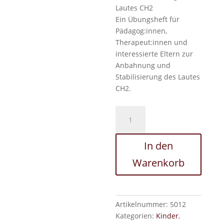
Lautes CH2
Ein Übungsheft für
Pädagog:innen,
Therapeut:innen und
interessierte Eltern zur
Anbahnung und
Stabilisierung des Lautes
CH2.
Lautübungsheft
für
den
In den
Laut
CH2
Warenkorb
Menge
Artikelnummer:
5012
Kategorien:
Kinder
,