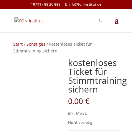
0711 - 88 26 888
info@foninstitut.de
Start
/
Sonstiges
/ kostenloses Ticket für
Stimmtraining sichern
kostenloses
Ticket für
Stimmtraining
sichern
0,00
€
inkl. MwSt.
Nicht vorrätig