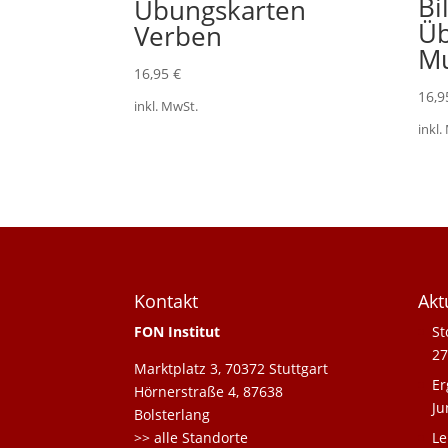
Bi
Übungskarten
Üb
Verben
M
16,95
€
16,
inkl. MwSt.
inkl.
Kontakt
Akt
FON Institut
St
27
Marktplatz 3, 70372 Stuttgart
Er
Hörnerstraße 4, 87638
Ju
Bolsterlang
>> alle Standorte
Le