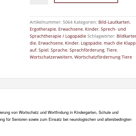
Tiere
Menge
Artikelnummer:
5064
Kategorien:
Bild-Lautkarten
,
Ergotherapie
,
Erwachsene
,
Kinder
,
Sprech- und
Sprachtherapie / Logopädie
Schlagwörter:
Bildkarte
die
,
Erwachsene
,
Kinder
,
Logopädie
,
mach die Klapp
auf
,
Spiel
,
Sprache
,
Sprachförderung
,
Tiere
,
Wortschatzerweitern
,
Wortschatzfördernung Tiere
rderung von Wortschatz und Wortfindung in Kindergarten, Schule und
ng für Senioren sowie zum Einsatz bei neurologischen und altersbedingten