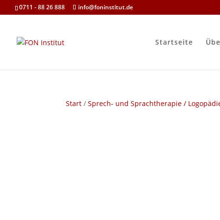
0711 - 88 26 888
info@foninstitut.de
Startseite
Übe
Start
/
Sprech- und Sprachtherapie / Logopädi