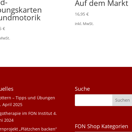
ld-
Auf dem Markt
ungskarten
16,95
€
undmotorik
inkl. MwSt.
95
€
 MwSt.
uelles
Suche
ottern – Tipps und Übungen
. April 2025
gotherapie im FON Institut
4.
ni 2024
FON Shop Kategorien
rnprojekt „Plätzchen backen“