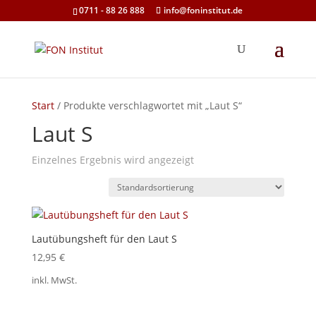
0711 - 88 26 888
info@foninstitut.de
Start
/ Produkte verschlagwortet mit „Laut S“
Laut S
Einzelnes Ergebnis wird angezeigt
Lautübungsheft für den Laut S
12,95
€
inkl. MwSt.