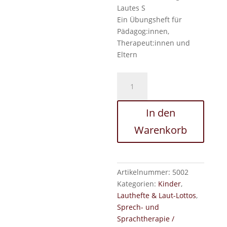
Lautes S
Ein Übungsheft für
Pädagog:innen,
Therapeut:innen und
Eltern
Lautübungsheft
für
den
In den
Laut
S
Warenkorb
Menge
Artikelnummer:
5002
Kategorien:
Kinder
,
Lauthefte & Laut-Lottos
,
Sprech- und
Sprachtherapie /