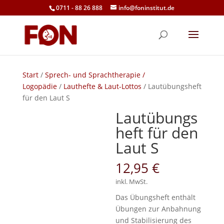
0711 - 88 26 888
info@foninstitut.de
Start
/
Sprech- und Sprachtherapie /
Logopädie
/
Lauthefte & Laut-Lottos
/ Lautübungsheft
für den Laut S
Lautübungs
heft für den
Laut S
12,95
€
inkl. MwSt.
Das Übungsheft enthält
Übungen zur Anbahnung
und Stabilisierung des