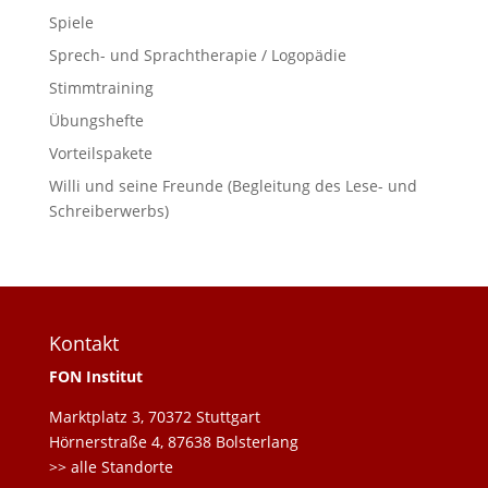
Spiele
Sprech- und Sprachtherapie / Logopädie
Stimmtraining
Übungshefte
Vorteilspakete
Willi und seine Freunde (Begleitung des Lese- und
Schreiberwerbs)
Kontakt
FON Institut
Marktplatz 3, 70372 Stuttgart
Hörnerstraße 4, 87638 Bolsterlang
>> alle Standorte