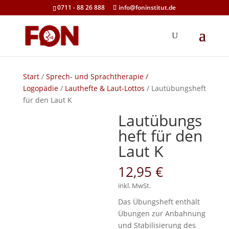
0711 - 88 26 888
info@foninstitut.de
Start
/
Sprech- und Sprachtherapie /
Logopädie
/
Lauthefte & Laut-Lottos
/ Lautübungsheft
für den Laut K
Lautübungs
heft für den
Laut K
12,95
€
inkl. MwSt.
Das Übungsheft enthält
Übungen zur Anbahnung
und Stabilisierung des