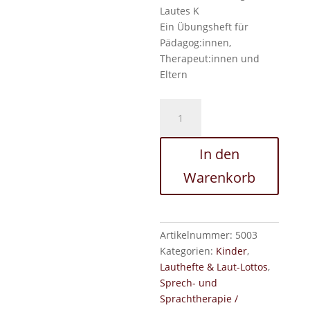
Lautes K
Ein Übungsheft für
Pädagog:innen,
Therapeut:innen und
Eltern
Lautübungsheft
für
den
In den
Laut
K
Warenkorb
Menge
Artikelnummer:
5003
Kategorien:
Kinder
,
Lauthefte & Laut-Lottos
,
Sprech- und
Sprachtherapie /