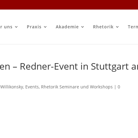
r uns
Praxis
Akademie
Rhetorik
Ter
n – Redner-Event in Stuttgart 
 Willikonsky
,
Events
,
Rhetorik Seminare und Workshops
|
0