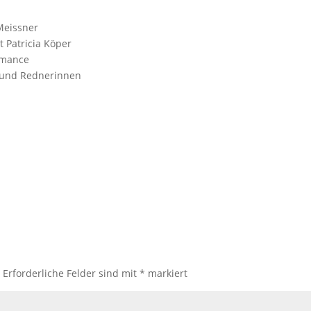
Meissner
t Patricia Köper
rmance
n und Rednerinnen
.
Erforderliche Felder sind mit
*
markiert