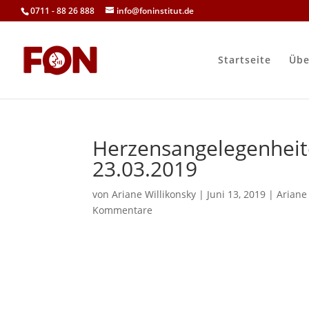
0711 - 88 26 888
info@foninstitut.de
Startseite
Übe
Herzensangelegenheite
23.03.2019
von
Ariane Willikonsky
|
Juni 13, 2019
|
Ariane
Kommentare