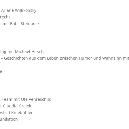
 Ariane Willikonsky
recht
m mit Babs Steinbock
ltig mit Michael Hirsch
e – Geschichten aus dem Leben zwischen Humor und Wahnsinn mi
me
 Team mit Ute Vehreschild
t Claudia Grajek
Astrid Kniebühler
unikation