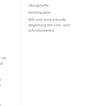
Übungshefte
Vorteilspakete
Willi und seine Freunde
(Begleitung des Lese- und
Schreiberwerbs)
 als
os
n
r
h