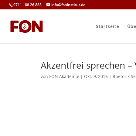
0711 - 88 26 888
info@foninstitut.de
Startseite
Übe
Akzentfrei sprechen – 
von
FON Akademie
|
Okt. 9, 2016
|
Rhetorik S