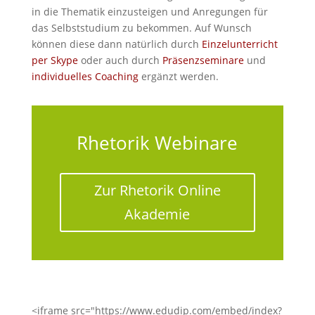
in die Thematik einzusteigen und Anregungen für
das Selbststudium zu bekommen. Auf Wunsch
können diese dann natürlich durch
Einzelunterricht
per Skype
oder auch durch
Präsenzseminare
und
individuelles Coaching
ergänzt werden.
Rhetorik Webinare
Zur Rhetorik Online
Akademie
<iframe src="https://www.edudip.com/embed/index?