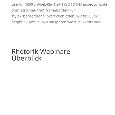
userId=MS0tbnVoeDRlaThzMTYzOTQ1NA&useCss=code-
one" scrolling="no" frameborder="0"
style="border:none; overflow:hidden; width:353px;
height:173px;" allowTransparency="true"></iframe>
Rhetorik Webinare
Überblick