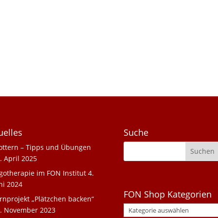
uelles
Suche
ottern – Tipps und Übungen
. April 2025
gotherapie im FON Institut
4.
ni 2024
FON Shop Kategorien
rnprojekt „Plätzchen backen“
. November 2023