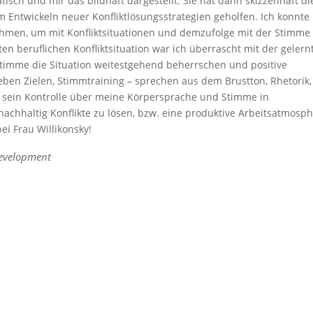
isch und mir das bildhaft dargestellt. Sie hat dann skizzenhaft di
 Entwickeln neuer Konfliktlösungsstrategien geholfen. Ich konnte
ehmen, um mit Konfliktsituationen und demzufolge mit der Stimme
en beruflichen Konfliktsituation war ich überrascht mit der gelern
 Stimme die Situation weitestgehend beherrschen und positive
eben Zielen, Stimmtraining – sprechen aus dem Brustton, Rhetorik,
ge sein Kontrolle über meine Körpersprache und Stimme in
nachhaltig Konflikte zu lösen, bzw. eine produktive Arbeitsatmosp
ei Frau Willikonsky!
development