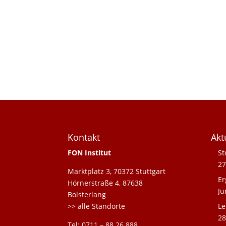
Kontakt
Akt
FON Institut
St
27
Marktplatz 3, 70372 Stuttgart
Er
Hörnerstraße 4, 87638
Ju
Bolsterlang
>> alle Standorte
Le
28
Tel: 0711 – 88 26 888