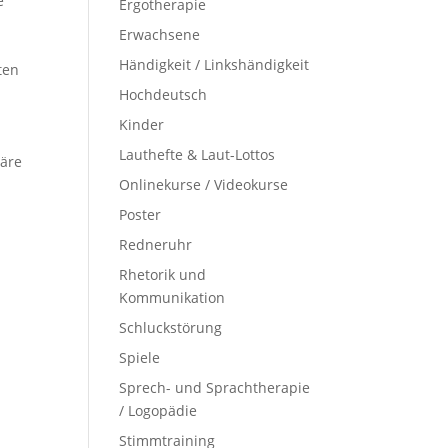
e
Ergotherapie
Erwachsene
Händigkeit / Linkshändigkeit
ten
Hochdeutsch
Kinder
Lauthefte & Laut-Lottos
häre
Onlinekurse / Videokurse
Poster
Redneruhr
Rhetorik und
Kommunikation
Schluckstörung
Spiele
Sprech- und Sprachtherapie
/ Logopädie
Stimmtraining