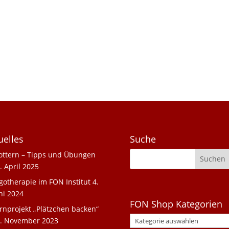
uelles
Suche
ottern – Tipps und Übungen
. April 2025
gotherapie im FON Institut
4.
ni 2024
FON Shop Kategorien
rnprojekt „Plätzchen backen“
. November 2023