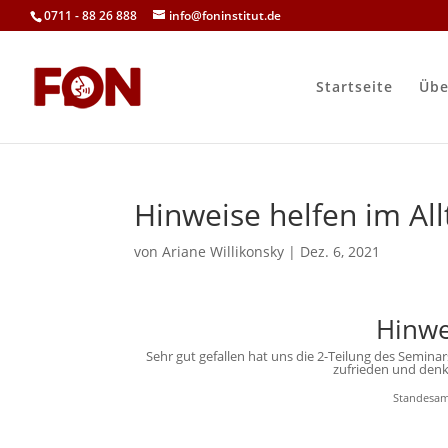
0711 - 88 26 888
info@foninstitut.de
Startseite
Übe
Hinweise helfen im All
von
Ariane Willikonsky
|
Dez. 6, 2021
Hinwe
Sehr gut gefallen hat uns die 2-Teilung des Semina
zufrieden und denke
Standesamt