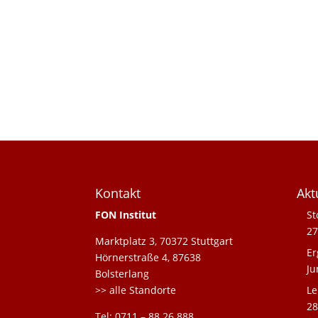
Kontakt
Akt
FON Institut
St
27
Marktplatz 3, 70372 Stuttgart
Er
Hörnerstraße 4, 87638
Ju
Bolsterlang
>> alle Standorte
Le
28
Tel: 0711 – 88 26 888