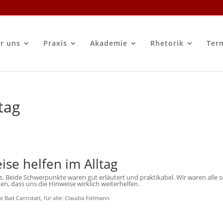
r uns
Praxis
Akademie
Rhetorik
Ter
tag
ise helfen im Alltag
rs. Beide Schwerpunkte waren gut erläutert und praktikabel. Wir waren alle 
n, dass uns die Hinweise wirklich weiterhelfen.
 Bad Cannstatt, für alle: Claudia Fielmann