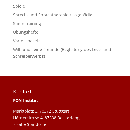
Spiele
Sprech- und Sprachtherapie / Logopädie
Stimmtraining
Übungshefte
Vorteilspakete
Willi und seine Freunde (Begleitung des Lese- und
Schreiberwerbs)
Kontakt
FON Institut
Marktplatz 3, 70372 Stuttgart
Hörnerstraße 4, 87638 Bolsterlang
>> alle Standorte