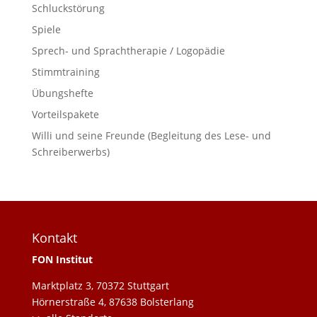
Schluckstörung
Spiele
Sprech- und Sprachtherapie / Logopädie
Stimmtraining
Übungshefte
Vorteilspakete
Willi und seine Freunde (Begleitung des Lese- und
Schreiberwerbs)
Kontakt
FON Institut
Marktplatz 3, 70372 Stuttgart
Hörnerstraße 4, 87638 Bolsterlang