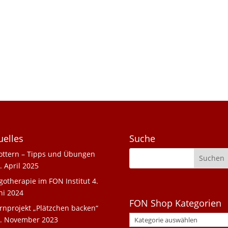
uelles
Suche
ottern – Tipps und Übungen
. April 2025
gotherapie im FON Institut
4.
ni 2024
FON Shop Kategorien
rnprojekt „Plätzchen backen“
. November 2023