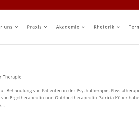
r uns
Praxis
Akademie
Rhetorik
Ter
r Therapie
zur Behandlung von Patienten in der Psychotherapie, Physiotherapi
g von Ergotherapeutin und Outdoortherapeutin Patricia Köper hab
...