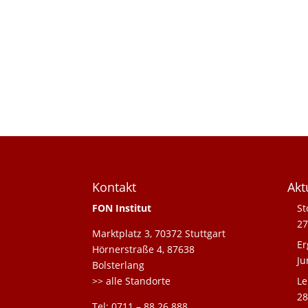
Kontakt
Akt
FON Institut
St
27
Marktplatz 3, 70372 Stuttgart
Er
Hörnerstraße 4, 87638
Ju
Bolsterlang
>> alle Standorte
Le
28
Tel: 0711 – 88 26 888