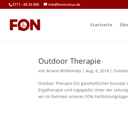
0711 - 88 26 888
info@foninstitut.de
Startseite
Übe
Outdoor Therapie
von
Ariane Willikonsky
|
Aug. 6, 2018
|
Outdoo
Outdoor Therapie Ein ganzheitliches Konzept 
Ergotherapie und Logopädie Unter der Leitun
wir im Rahmen unseres FON Fortbildungstages