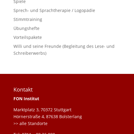
Spiele
Sprech- und Sprachtherapie / Logopädie
Stimmtraining
Übungshefte
Vorteilspakete
Willi und seine Freunde (Begleitung des Lese- und
Schreiberwerbs)
Kontakt
FON Institut
Marktplatz 3, 70372 Stuttgart
Hörnerstraße 4, 87638 Bolsterlang
>> alle Standorte