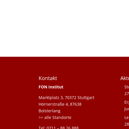
Kontakt
Akt
FON Institut
St
27
Marktplatz 3, 70372 Stuttgart
Er
Hörnerstraße 4, 87638
Ju
Bolsterlang
>> alle Standorte
Le
28
Tel: 0711 – 88 26 888