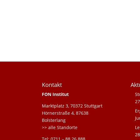
Kontakt
Akt
FON Institut
St
27
Marktplatz 3, 70372 Stuttgart
Er
Hörnerstraße 4, 87638
Ju
Bolsterlang
>> alle Standorte
Le
28
Tel: 0711 – 88 26 888