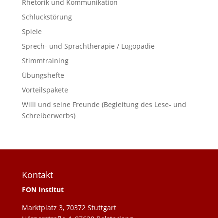
Rhetorik und Kommunikation
Schluckstörung
Spiele
Sprech- und Sprachtherapie / Logopädie
Stimmtraining
Übungshefte
Vorteilspakete
Willi und seine Freunde (Begleitung des Lese- und
Schreiberwerbs)
Kontakt
FON Institut
Marktplatz 3, 70372 Stuttgart