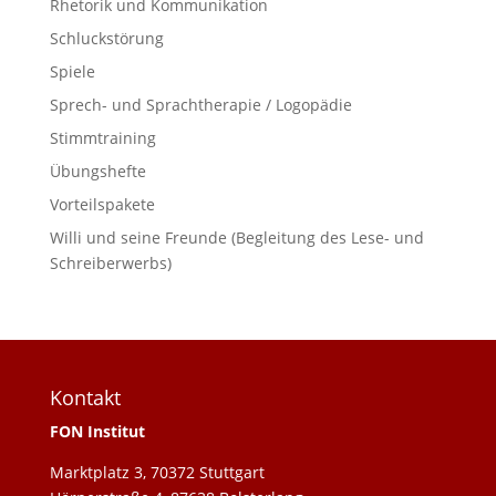
Rhetorik und Kommunikation
Schluckstörung
Spiele
Sprech- und Sprachtherapie / Logopädie
Stimmtraining
Übungshefte
Vorteilspakete
Willi und seine Freunde (Begleitung des Lese- und
Schreiberwerbs)
Kontakt
FON Institut
Marktplatz 3, 70372 Stuttgart