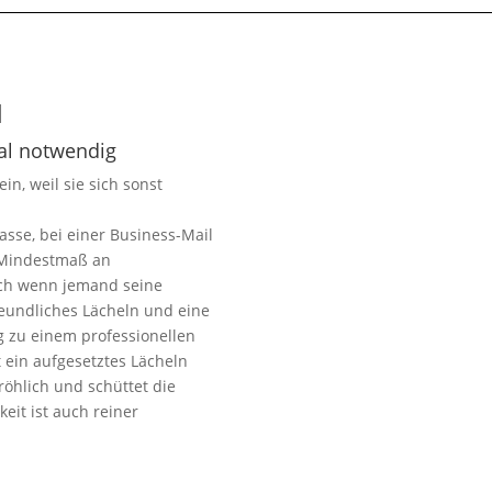
l
al notwendig
n, weil sie sich sonst
sse, bei einer Business-Mail
n Mindestmaß an
isch wenn jemand seine
reundliches Lächeln und eine
g zu einem professionellen
t ein aufgesetztes Lächeln
röhlich und schüttet die
eit ist auch reiner