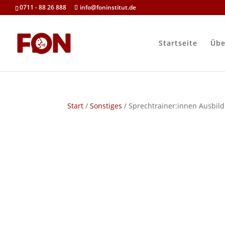
0711 - 88 26 888
info@foninstitut.de
Startseite
Übe
Start
/
Sonstiges
/ Sprechtrainer:innen Ausbil