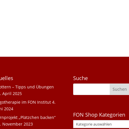
uelles
Suche
ottern – Tipps und Übungen
. April 2025
gotherapie im FON Institut
4.
ni 2024
FON Shop Kategorien
rnprojekt „Plätzchen backen“
. November 2023