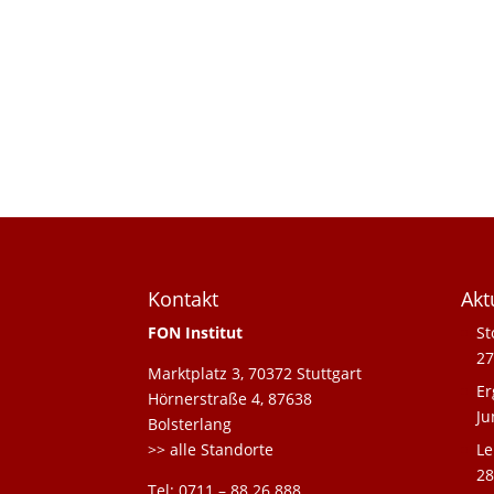
Kontakt
Akt
FON Institut
St
27
Marktplatz 3, 70372 Stuttgart
Er
Hörnerstraße 4, 87638
Ju
Bolsterlang
>> alle Standorte
Le
28
Tel: 0711 – 88 26 888