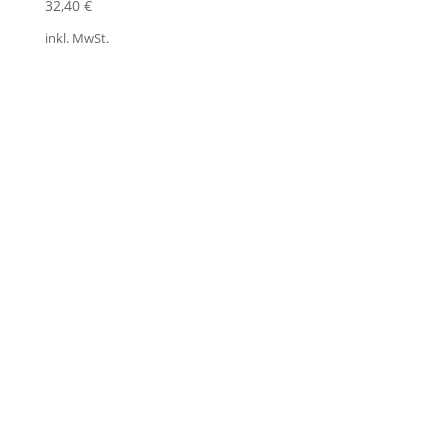
32,40
€
inkl. MwSt.