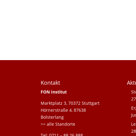
Kontakt
Akt
FON Institut
St
27
Marktplatz 3, 70372 Stuttgart
Er
Hörnerstraße 4, 87638
Ju
Bolsterlang
>> alle Standorte
Le
28
Tel: 0711 – 88 26 888