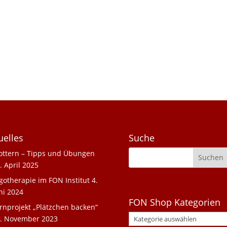
uelles
Suche
ottern – Tipps und Übungen
. April 2025
gotherapie im FON Institut
4.
ni 2024
FON Shop Kategorien
rnprojekt „Plätzchen backen“
. November 2023