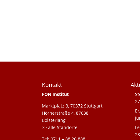
Kontakt
Akt
FON Institut
St
27
Marktplatz 3, 70372 Stuttgart
Er
Hörnerstraße 4, 87638
Ju
Bolsterlang
>> alle Standorte
Le
28
Tel: 0711 – 88 26 888