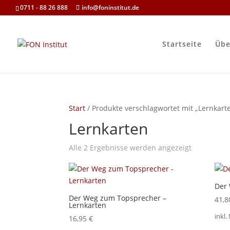
0711 - 88 26 888
info@foninstitut.de
Startseite
Übe
Start
/ Produkte verschlagwortet mit „Lernkart
Lernkarten
Alle 2 Ergebnisse werden angezeigt
Der
Der Weg zum Topsprecher –
41,
Lernkarten
inkl.
16,95
€