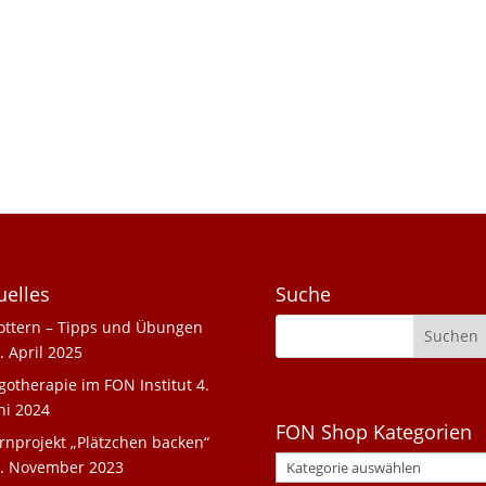
uelles
Suche
ottern – Tipps und Übungen
. April 2025
gotherapie im FON Institut
4.
ni 2024
FON Shop Kategorien
rnprojekt „Plätzchen backen“
. November 2023