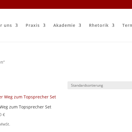
r uns
Praxis
Akademie
Rhetorik
Ter
en“
 Weg zum Topsprecher Set
80
€
 MwSt.