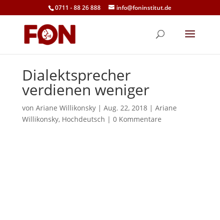
0711 - 88 26 888
info@foninstitut.de
Dialektsprecher
verdienen weniger
von
Ariane Willikonsky
|
Aug. 22, 2018
|
Ariane
Willikonsky
,
Hochdeutsch
|
0 Kommentare