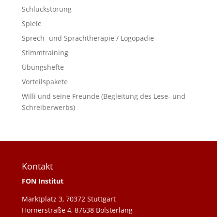
Schluckstörung
Spiele
Sprech- und Sprachtherapie / Logopädie
Stimmtraining
Übungshefte
Vorteilspakete
Willi und seine Freunde (Begleitung des Lese- und
Schreiberwerbs)
Kontakt
FON Institut
Marktplatz 3, 70372 Stuttgart
Hörnerstraße 4, 87638 Bolsterlang